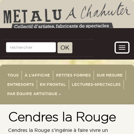
OK
Toggl
navig
TOUS
À L’AFFICHE
PETITES FORMES
SUR MESURE
ENTRESORTS
EN FRONTAL
LECTURES-SPECTACLES
PAR ÉQUIPE ARTISTIQUE
Cendres la Rouge
Cendres la Rouge s’ingénie à faire vivre un